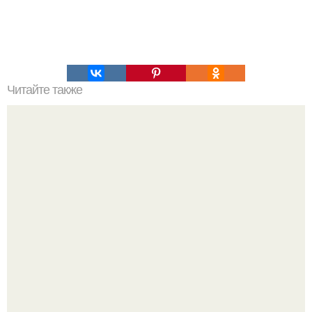
Читайте также
"Да, я не Аппетитная и Знаю, Сколько мне лет": Юлия
Высоцкая о критике дряблых ног.