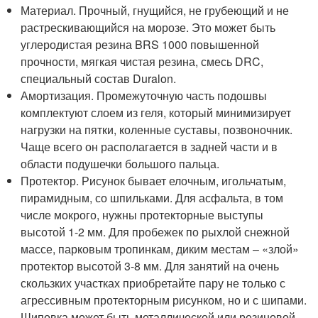
Материал. Прочный, гнущийся, не грубеющий и не
растрескивающийся на морозе. Это может быть
углеродистая резина BRS 1000 повышенной
прочности, мягкая чистая резина, смесь DRC,
специальный состав Duralon.
Амортизация. Промежуточную часть подошвы
комплектуют слоем из геля, который минимизирует
нагрузки на пятки, коленные суставы, позвоночник.
Чаще всего он располагается в задней части и в
области подушечки большого пальца.
Протектор. Рисунок бывает елочным, игольчатым,
пирамидным, со шпильками. Для асфальта, в том
числе мокрого, нужны протекторные выступы
высотой 1-2 мм. Для пробежек по рыхлой снежной
массе, парковым тропинкам, диким местам – «злой»
протектор высотой 3-8 мм. Для занятий на очень
скользких участках приобретайте пару не только с
агрессивным протекторным рисунком, но и с шипами.
Шиповка может быть металлической или резиновой,