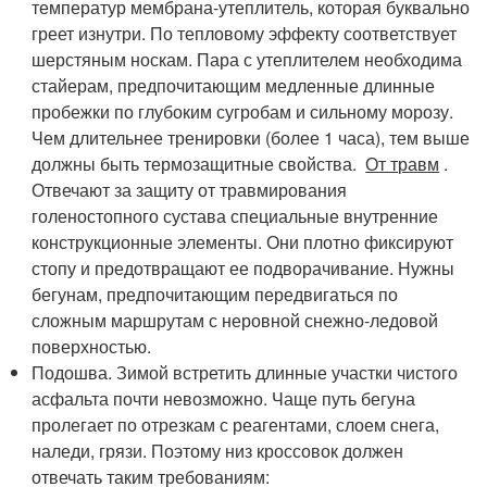
температур мембрана-утеплитель, которая буквально
греет изнутри. По тепловому эффекту соответствует
шерстяным носкам. Пара с утеплителем необходима
стайерам, предпочитающим медленные длинные
пробежки по глубоким сугробам и сильному морозу.
Чем длительнее тренировки (более 1 часа), тем выше
должны быть термозащитные свойства.
От травм
.
Отвечают за защиту от травмирования
голеностопного сустава специальные внутренние
конструкционные элементы. Они плотно фиксируют
стопу и предотвращают ее подворачивание. Нужны
бегунам, предпочитающим передвигаться по
сложным маршрутам с неровной снежно-ледовой
поверхностью.
Подошва. Зимой встретить длинные участки чистого
асфальта почти невозможно. Чаще путь бегуна
пролегает по отрезкам с реагентами, слоем снега,
наледи, грязи. Поэтому низ кроссовок должен
отвечать таким требованиям: