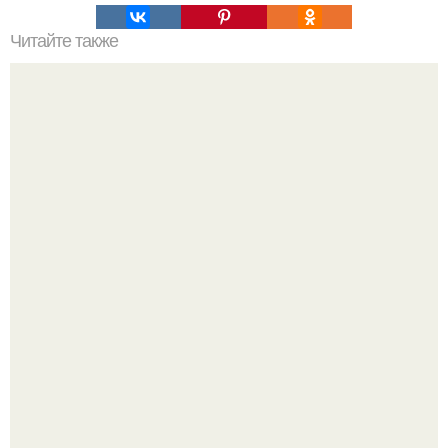
Читайте также
Странные, но эффективные методы ухода за своим
телом
Мне 33. Работаю, люблю активные выходные,