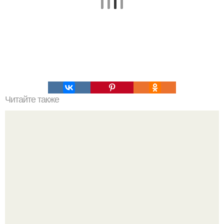
Читайте также
Как правильно ухаживать за волосами в домашних
условиях. Мытье