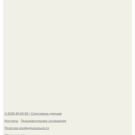
Новая волна споров началась после выхода клипа на
песню Petal.
Горяча - Маргарет куолли на съёмках нового клипа
House Tour - актриса не только появилась в кадре, но и
выступила в роли сорежиссёра проекта.
© 2026 90-60-90 | Спортивные девушки
Контакты
Пользовательское соглашение
Политика конфидециальности