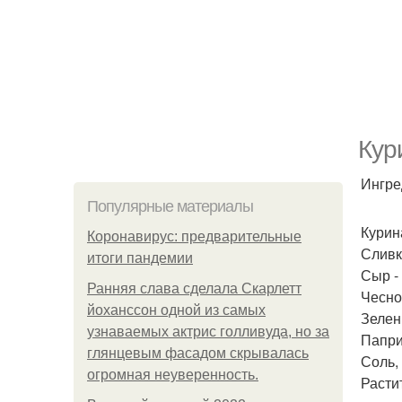
Кур
Ингре
Популярные материалы
Курина
Коронавирус: предварительные
Сливки
итоги пандемии
Сыр -
Ранняя слава сделала Скарлетт
Чеснок
йоханссон одной из самых
Зелень
узнаваемых актрис голливуда, но за
Паприк
глянцевым фасадом скрывалась
Соль,
огромная неуверенность.
Расти