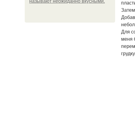
называют неожиданно вкусными.
пласт
Затем
Добав
небол
Для с
меня 
перем
грудк