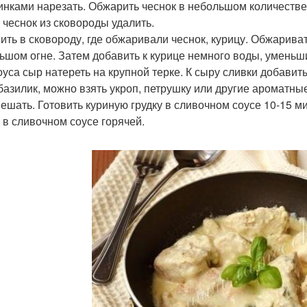
инками нарезать. Обжарить чеснок в небольшом количестве 
 чеснок из сковороды удалить.
ить в сковороду, где обжаривали чеснок, курицу. Обжариват
ьшом огне. Затем добавить к курице немного воды, уменьши
оуса сыр натереть на крупной терке. К сыру сливки добавит
базилик, можно взять укроп, петрушку или другие ароматные 
ешать. Готовить куриную грудку в сливочном соусе 10-15 м
у в сливочном соусе горячей.