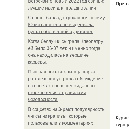
Встречайте новый 2022 год свиньи:
Приго
лучшие идеи для празднования
От поп - баллад к гроулингу: почему
Юлия савичева не выдержала
бунта собственной аудитории.
Когда беллуччи сыграла Клеопатру,
ей было 36-37 лет, и именно тогда
она находилась на вершине
карьеры.
Пышная посетительница парка
развлечений устроила обсуждение
в соцсетях после неожиданного
столкновения с правилами
безопасности.
В соцсетях набирают популярность
чипсы из крапивы, которые
Курин
пользователи в комментариях
куриц