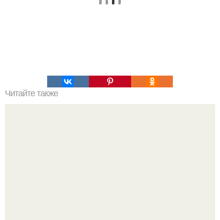
Читайте также
Чтобы избавиться от отвисших ягодиц, достаточно
регулярно выполнять комплекс несложных упражнений: