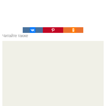
Читайте также
Что не советуют есть на голодный желудок.