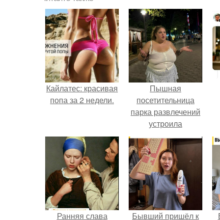
Кайлатес: красивая
Пышная
попа за 2 недели.
посетительница
парка развлечений
устроила
обсуждение в
соцсетях после
неожиданного
столкновения с
правилами
безопасности.
Ранняя слава
Бывший пришёл к