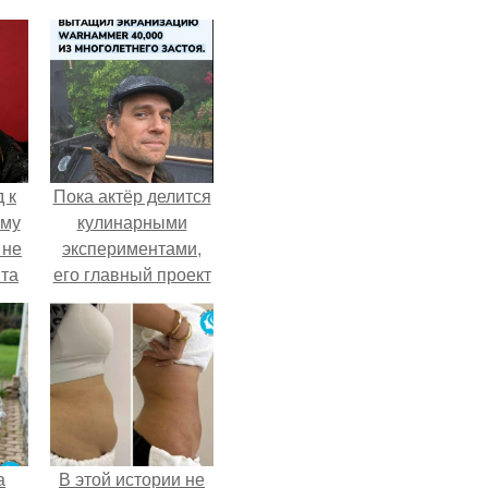
 к
Пока актёр делится
ему
кулинарными
 не
экспериментами,
та
его главный проект
сделал серьёзный
шаг вперёд.
а
В этой истории не