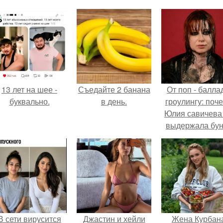
13 лет на шее -
Съедайте 2 банана
От поп - баллад
буквально.
в день.
гроулингу: поч
Юлия савичева
выдержала бун
собственной
аудитории.
В сети вирусится
Джастин и хейли
Жена Курбан