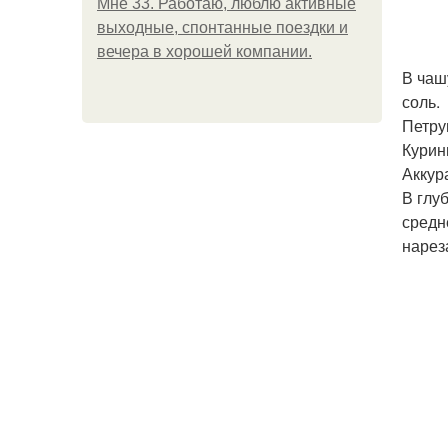
Мне 33. Работаю, люблю активные
выходные, спонтанные поездки и
вечера в хорошей компании.
В чаш
соль.
Петру
Курин
Аккур
В глу
средн
нарез