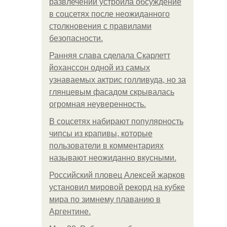
развлечений устроила обсуждение
в соцсетях после неожиданного
столкновения с правилами
безопасности.
Ранняя слава сделала Скарлетт
йоханссон одной из самых
узнаваемых актрис голливуда, но за
глянцевым фасадом скрывалась
огромная неуверенность.
В соцсетях набирают популярность
чипсы из крапивы, которые
пользователи в комментариях
называют неожиданно вкусными.
Российский пловец Алексей жарков
установил мировой рекорд на кубке
мира по зимнему плаванию в
Аргентине.