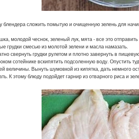
у блендера сложить помытую и очищенную зелень для начин
шка, молодой чеснок, зеленый лук, мята - все это отправить
ые грудки смесью из молотой зелени и масла намазать.
атно свернуть грудки рулетом и плотно завернуть в пищевую
боком сотейнике вскипятить подсоленную воду. Опустить ту
ей величины. Вынуть шумовкой из кипятка, дать немного ос
ать. К этому блюду подойдет гарнир из отварного риса и зел