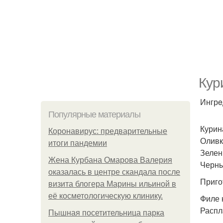
Кур
Ингрe
Популярные материалы
Курина
Коронавирус: предварительные
Оливко
итоги пандемии
Зелен
Жена Курбана Омарова Валерия
Черны
оказалась в центре скандала после
Приго
визита блогера Марины ильиной в
её косметологическую клинику.
Филе 
Распл
Пышная посетительница парка