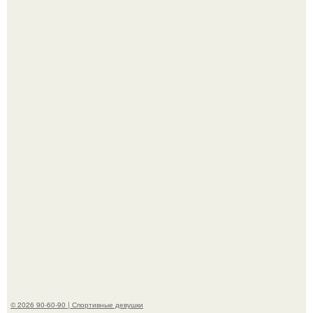
Талант - как и хорошие гены - часто передается по
наследству.
Горяча - Маргарет куолли на съёмках нового клипа
House Tour - актриса не только появилась в кадре, но и
выступила в роли сорежиссёра проекта.
© 2026 90-60-90 | Спортивные девушки