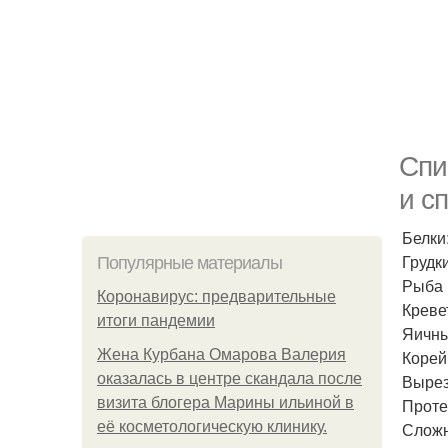
Спи
и с
Белки
Грудк
Популярные материалы
Рыба (
Коронавирус: предварительные
Креве
итоги пандемии
Яичны
Жена Курбана Омарова Валерия
Корей
оказалась в центре скандала после
Вырез
визита блогера Марины ильиной в
Проте
её косметологическую клинику.
Сложн