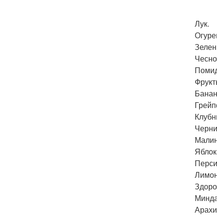
Лук.
Огуре
Зелен
Чесно
Поми
Фрукт
Банан
Грейп
Клубн
Черни
Малин
Яблок
Перси
Лимо
Здоро
Минда
Арахи