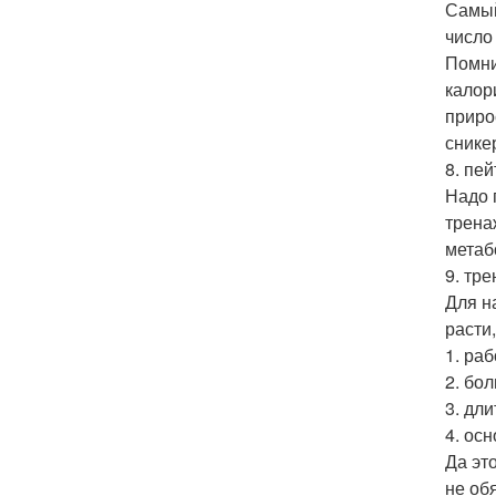
Самый
число
Помни
калор
приро
снике
8. пе
Надо 
трена
метаб
9. тре
Для н
расти
1. ра
2. бо
3. дл
4. ос
Да эт
не об