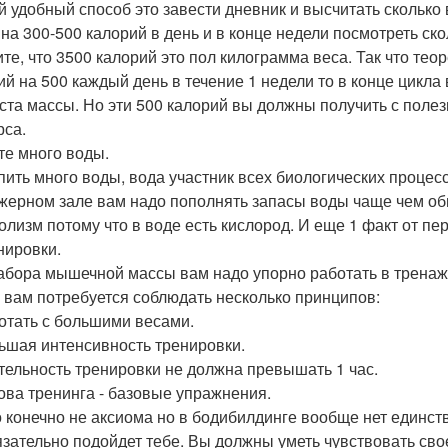
 удобный способ это завести дневник и высчитать сколько 
 на 300-500 калорий в день и в конце недели посмотреть ск
те, что 3500 калорий это пол килограмма веса. Так что тео
ий на 500 каждый день в течение 1 недели то в конце цикл
ста массы. Но эти 500 калорий вы должны получить с полез
рса.
йте много воды.
пить много воды, вода участник всех биологических процесс
жерном зале вам надо пополнять запасы воды чаще чем об
олизм потому что в воде есть кислород. И еще 1 факт от пе
нировки.
абора мышечной массы вам надо упорно работать в тренаж
, вам потребуется соблюдать несколько принципов:
ботать с большими весами.
льшая интенсивность тренировки.
ительность тренировки не должна превышать 1 час.
нова тренинга - базовые упражнения.
о конечно не аксиома но в бодибилдинге вообще нет единств
язательно подойдет тебе. Вы должны уметь чувствовать сво