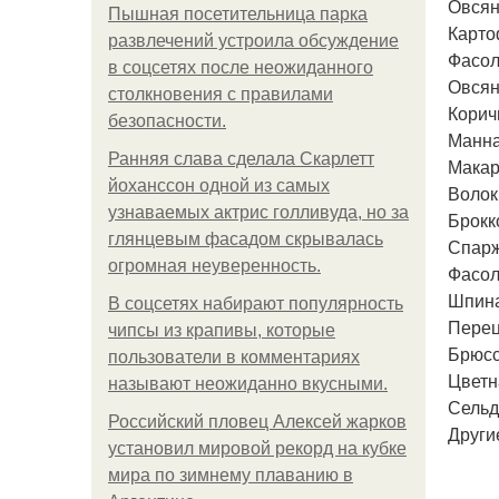
Овсян
Пышная посетительница парка
Карто
развлечений устроила обсуждение
Фасол
в соцсетях после неожиданного
Овсян
столкновения с правилами
Корич
безопасности.
Манна
Ранняя слава сделала Скарлетт
Макар
йоханссон одной из самых
Волок
узнаваемых актрис голливуда, но за
Брокк
глянцевым фасадом скрывалась
Спарж
огромная неуверенность.
Фасол
Шпина
В соцсетях набирают популярность
Перец
чипсы из крапивы, которые
Брюсс
пользователи в комментариях
Цветн
называют неожиданно вкусными.
Сельд
Российский пловец Алексей жарков
Други
установил мировой рекорд на кубке
мира по зимнему плаванию в