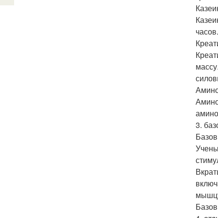
Казеи
Казеи
часов
Креат
Креат
массу
силов
Амино
Амино
амино
3. ба
Базов
Учены
стиму
Вкрат
включ
мышц
Базов