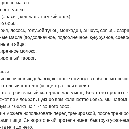
ровое масло.
овое масло.
 (арахис, миндаль, грецкий орех).
е бобы.
рия, лосось, голубой тунец, менхаден, анчоус, сельдь, озер
ые масла (подсолнечное, подсолнечное, кукурузное, соевое
ные и яйца:
иренное молоко.
иренный творог.
авки.
писок пищевых добавок, которые помогут в наборе мышечн
оточный протеин (концентрат или изолят:
 это строительный материал для мышц. Без этого просто не 
ожет вам добрать нужное вам количество белка. Мы напом
м 2 г белка на 1 кг вашего веса.
ин можете использовать перед тренировкой, после трениро
ами пищи. Сывороточный протеин имеет быструю усвояемо
га или до него.