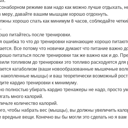
ых.
сонаборном режиме вам надо как можно лучше отдыхать, не
в меру, давайте вашим мышцам хорошо отдохнуть.
лжны хорошо спать как минимум 8 часов, соблюдайте четкий
.
рошо питайтесь после тренировки.
я ошибка то что до тренировки начинающие хорошо питаютс
ается. Все потому что новички думают что питание важно д
орошо питаться после тренировки так же важно как и до. П
вили топливом до тренировки это топливо расходуется для 
ается катаболизм (ваши новообразованные мышечные воло
 накопленные мышцы) и ваш теоретически возможный рост
едите кардио тренировки к минимуму.
но полностью убирать кардио тренажеры не надо, просто у
игать много калорий.
еличьте количество калорий.
ого, чтобы набрать вес (мышцы), вы должны увеличить калори
е вредные вещи. Конечно вы бы могли это сделать но я вам