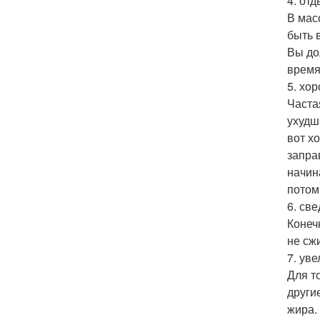
4. отд
В мас
быть 
Вы до
время
5. хо
Часта
ухудш
вот х
запра
начин
потом
6. св
Конеч
не сж
7. ув
Для т
други
жира.