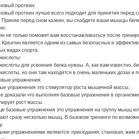
новый протеин:
новый протеин лучше всего подходит для принятия перед сн
. Приняв перед сном казеин, вы снабдите ваши мышцы белк
ин:
ин не только поможет вам восстанавливаться после тренир
. Креатин является одним из самых безопасных и эффективн
ых видах спорта.
кислоты:
кислоты для усвоения белка нужны. А, как вам известно, без
кислоты, но они там находятся в очень маленьких дозах и 
зовые упражнения.
ые упражнения это стимулятор роста мышечной массы.
е доказали что выполняя базовые упражнения в организме
лирует рост массы.
це базовые упражнения это упражнения на группу мышц ил
ают сразу несколько мышц. В базовом тренинге по возмож
у.
ыми упражнениями являются: приседания, становая, жим ле