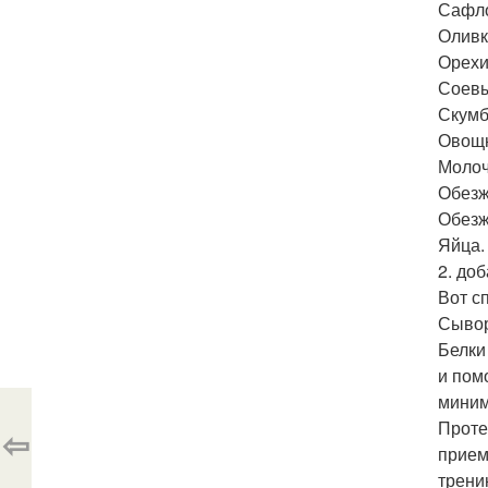
Сафло
Оливк
Орехи
Соевы
Скумб
Овощн
Молоч
Обезж
Обезж
Яйца.
2. доб
Вот с
Сывор
Белки
и пом
миниму
Проте
⇦
прием
тренин