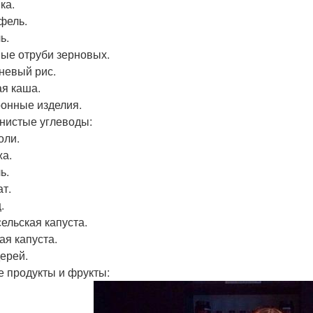
ка.
фель.
ь.
ые отруби зерновых.
невый рис.
я каша.
онные изделия.
нистые углеводы:
оли.
а.
ь.
т.
.
ельская капуста.
ая капуста.
ерей.
е продукты и фрукты: