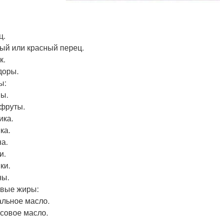
ц.
ый или красный перец.
к.
доры.
ы:
ы.
фруты.
ика.
ка.
а.
и.
ки.
ны.
вые жиры:
льное масло.
совое масло.