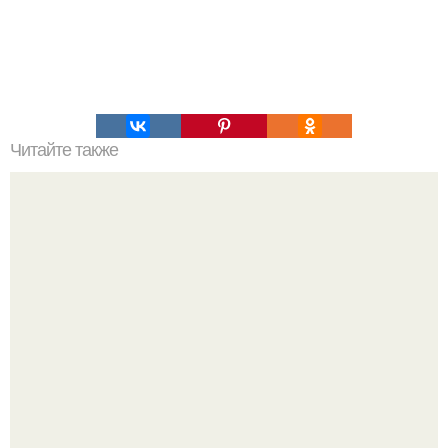
Читайте также
Как правильно ухаживать за волосами в домашних
условиях. Мытье