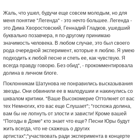
Жаль, что ушел, будучи еще совсем молодым, но для
меня понятие "Легенда" - это нечто большее. Легенда -
это Дима Хворостовский, Геннадий Гладков, ушедший
буквально позавчера, я по-другому принимаю
значимость человека. В любом случае, это был своего
рода очередной эксперимент, которые я люблю. Я умею
подходить к любой песне и спеть ее, как чувствую. Я
всегда правду говорю. Без обид", - прокомментировала
долина в личном блоге.
Поклонникам Шатунова не понравились высказывания
звезды. Они обвинили ее в малодушии и накинулись со
шквалом критики. "Ваше Высокомерие Оттолкнет от вас
тех Немногих, кто вас еще Слушает"; "госпожа долина,
вам бы не лопнуть от злости и зависти! Кроме вашей
"Погоды в Доме" кто знает что еще? Песни Юры будут
жить всегда, что не скажешь о других
артистах";"участвовать ради эксперимента в концерте