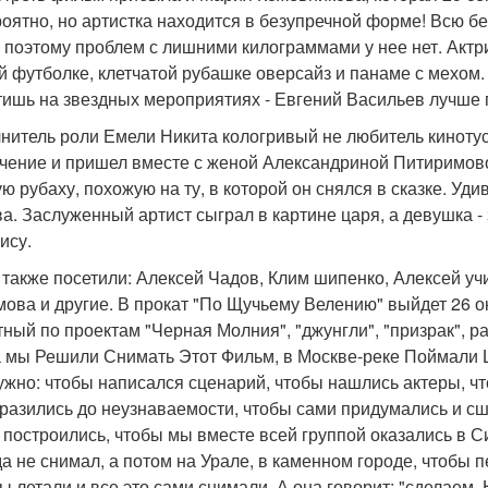
оятно, но артистка находится в безупречной форме! Всю бе
, поэтому проблем с лишними килограммами у нее нет. Акт
й футболке, клетчатой рубашке оверсайз и панаме с мехом.
тишь на звездных мероприятиях - Евгений Васильев лучше 
нитель роли Емели Никита кологривый не любитель кинотус
чение и пришел вместе с женой Александриной Питиримово
ую рубаху, похожую на ту, в которой он снялся в сказке. У
а. Заслуженный артист сыграл в картине царя, а девушка -
ису.
 также посетили: Алексей Чадов, Клим шипенко, Алексей уч
ова и другие. В прокат "По Щучьему Велению" выйдет 26 о
тный по проектам "Черная Молния", "джунгли", "призрак", р
а мы Решили Снимать Этот Фильм, в Москве-реке Поймали Щ
ужно: чтобы написался сценарий, чтобы нашлись актеры, ч
разились до неузнаваемости, чтобы сами придумались и с
 построились, чтобы мы вместе всей группой оказались в Си
да не снимал, а потом на Урале, в каменном городе, чтобы п
ы летали и все это сами снимали. А она говорит: "сделаем. Н