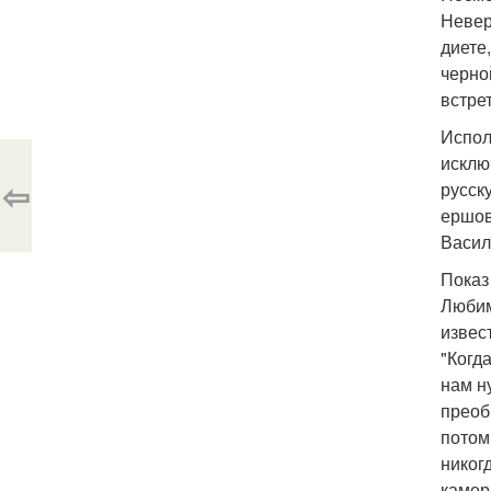
Невер
диете
черно
встре
Испол
исклю
⇦
русск
ершов
Васил
Показ
Любим
извес
"Когд
нам н
преоб
потом
никог
камер