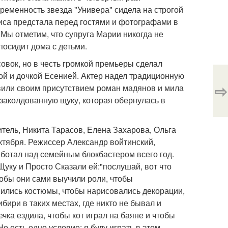
ременность звезда "Универа" сидела на строгой
риса предстала перед гостями и фотографами в
 Мы отметим, что супруга Марии никогда не
посидит дома с детьми.
овок, но в честь громкой премьеры сделал
й и дочкой Есенией. Актер надел традиционную
⇨
дивили своим присутствием роман мадянов и мила
 заколдованную щуку, которая обернулась в
итель, Никита Тарасов, Елена Захарова, Ольга
ктября. Режиссер Александр войтинский,
аботал над семейным блокбастером всего год.
уку и Просто Сказали ей:"послушай, вот что
тобы они сами выучили роли, чтобы
шились костюмы, чтобы нарисовались декорации,
бири в таких местах, где никто не бывал и
ечка ездила, чтобы кот играл на баяне и чтобы
о есть одно условие: я буду играть в этом