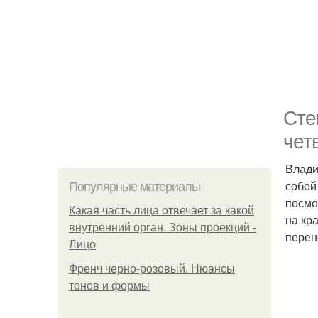
Сте
чет
Влади
собой
Популярные материалы
посмо
Какая часть лица отвечает за какой
на кр
внутренний орган. Зоны проекций -
перен
Лицо
Френч черно-розовый. Нюансы
тонов и формы