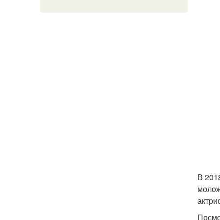
В 201
молож
актри
Посмо