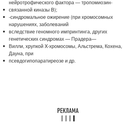
нейротрофического фактора — тропомиозин-
связанной киназы B);
-синдромальное ожирение (при хромосомных
нарушениях, заболеваний
вследствие геномного импринтинга, других
генетических синдромах — Прадера—
Вилли, хрупкой X-хромосомы, Альстрема, Кохена,
Дауна, при
псевдогипопаратиреозе и др.