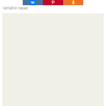
Читайте также
Овсяное пп печенье-рецепт. 5 рецептов полезного ПП-
печенья.
Один случайный снимок за несколько дней весь