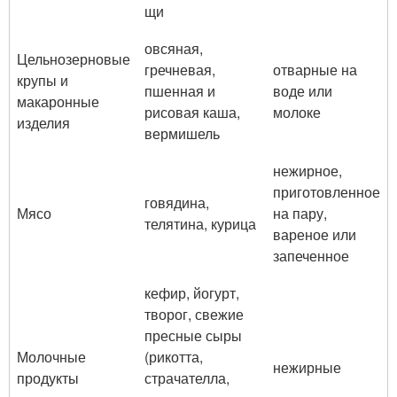
щи
овсяная,
Цельнозерновые
гречневая,
отварные на
крупы и
пшенная и
воде или
макаронные
рисовая каша,
молоке
изделия
вермишель
нежирное,
приготовленное
говядина,
Мясо
на пару,
телятина, курица
вареное или
запеченное
кефир, йогурт,
творог, свежие
пресные сыры
Молочные
(рикотта,
нежирные
продукты
страчателла,