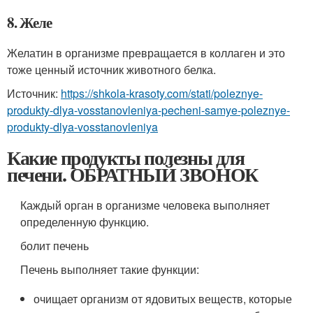
8. Желе
Желатин в организме превращается в коллаген и это
тоже ценный источник животного белка.
Источник:
https://shkola-krasoty.com/stati/poleznye-
produkty-dlya-vosstanovleniya-pecheni-samye-poleznye-
produkty-dlya-vosstanovleniya
Какие продукты полезны для
печени. ОБРАТНЫЙ ЗВОНОК
Каждый орган в организме человека выполняет
определенную функцию.
болит печень
Печень выполняет такие функции:
очищает организм от ядовитых веществ, которые