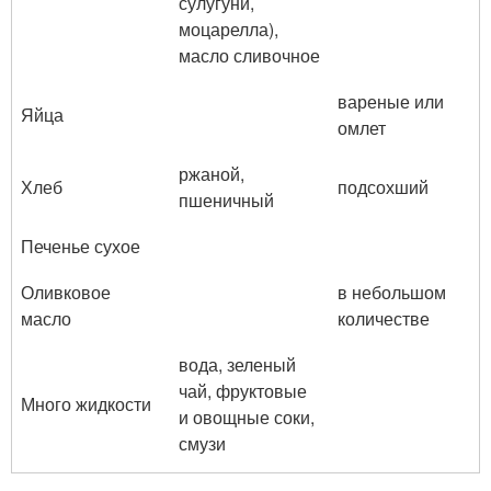
сулугуни,
моцарелла),
масло сливочное
вареные или
Яйца
омлет
ржаной,
Хлеб
подсохший
пшеничный
Печенье сухое
Оливковое
в небольшом
масло
количестве
вода, зеленый
чай, фруктовые
Много жидкости
и овощные соки,
смузи