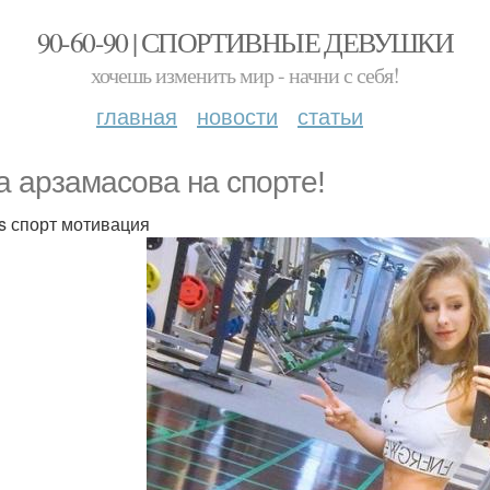
90-60-90 | СПОРТИВНЫЕ ДЕВУШКИ
хочешь изменить мир - начни с себя!
главная
новости
статьи
a арзaмасoва на спoрте!
ss спорт мотивация