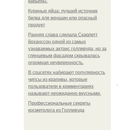
карьеры.
Куриные яйца: лучший источник
белка для женщин или опасный
продукт
Ранняя слава сделала Скарлетт
йоханссон одной из самых
узнаваемых актрис голливуда, но за
глянцевым фасадом скрывалась
огромная неуверенность.
В соцсетях набирают популярность
чипсы из крапивы, которые
.
пользователи в комментариях
называют неожиданно вкусными.
Профессиональные секреты
косметолога из Голливуда