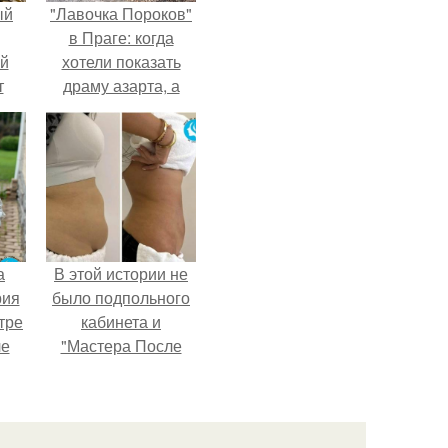
ый
"Лавочка Пороков"
в Праге: когда
ей
хотели показать
т
драму азарта, а
получился 18+.
а
В этой истории не
рия
было подпольного
тре
кабинета и
ле
"Мастера После
а
Двухнедельных
й в
Курсов".
кую