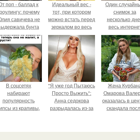
От поп - баллад к
Идеальный вес -
Один случайн
роулингу: почему
тот, при котором
снимок за
лия савичева не
можно встать перед
несколько дн
выдержала бунта
зеркалом во весь
весь интерне
собственной
рост, в одном
облетел.
аудитории.
белье, взглянуть на
себя и восхититься.
В соцсетях
"Я уже год Пытаюсь
Жена Курбан
набирают
Просто Выжить":
Омарова Вале
популярность
Анна седокова
оказалась в цен
ипсы из крапивы,
разрыдалась из-за
скандала пос
которые
жесткой травли и
визита блогер
пользователи в
проклятий в сети.
Марины ильино
комментариях
её
называют
косметологичес