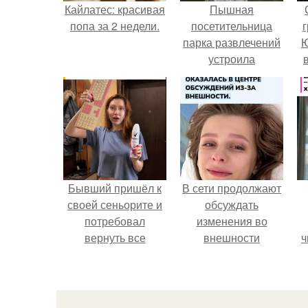
Кайлатес: красивая
Пышная
попа за 2 недели.
посетительница
г
парка развлечений
Ю
устроила
обсуждение в
соцсетях после
неожиданного
столкновения с
правилами
безопасности.
Бывший пришёл к
В сети продолжают
своей сеньорите и
обсуждать
потребовал
изменения во
вернуть все
внешности
ч
подарки.
актрисы.