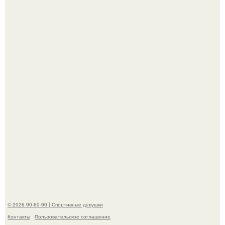
Жена Курбана Омарова Валерия оказалась в центре
скандала после визита блогера Марины ильиной в её
косметологическую клинику.
В этой истории не было подпольного кабинета и
"Мастера После Двухнедельных Курсов".
© 2026 90-60-90 | Спортивные девушки
Контакты
Пользовательское соглашение