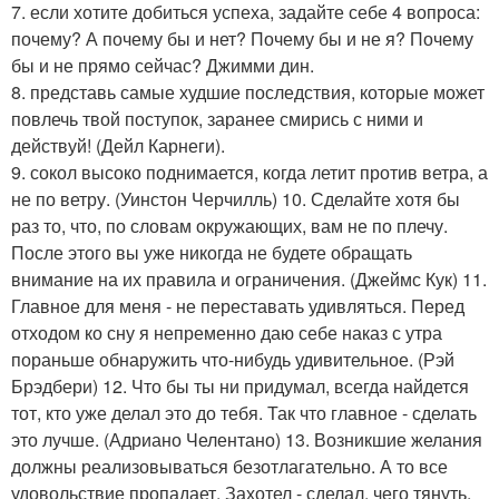
7. если хотите добиться успеха, задайте себе 4 вопроса:
почему? А почему бы и нет? Почему бы и не я? Почему
бы и не прямо сейчас? Джимми дин.
8. представь самые худшие последствия, которые может
повлечь твой поступок, заранее смирись с ними и
действуй! (Дейл Карнеги).
9. сокол высоко поднимается, когда летит против ветра, а
не по ветру. (Уинстон Черчилль) 10. Сделайте хотя бы
раз то, что, по словам окружающих, вам не по плечу.
После этого вы уже никогда не будете обращать
внимание на их правила и ограничения. (Джеймс Кук) 11.
Главное для меня - не переставать удивляться. Перед
отходом ко сну я непременно даю себе наказ с утра
пораньше обнаружить что-нибудь удивительное. (Рэй
Брэдбери) 12. Что бы ты ни придумал, всегда найдется
тот, кто уже делал это до тебя. Так что главное - сделать
это лучше. (Адриано Челентано) 13. Возникшие желания
должны реализовываться безотлагательно. А то все
удовольствие пропадает. Захотел - сделал, чего тянуть,