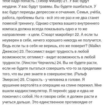
тебе надо попасть. (Тибор Фишер) 21. У вас будут
неудачи. У вас будут травмы. Вы будете ошибаться. У
вас будут периоды депрессии и отчаяния. Семья, учёба,
работа, проблемы быта - всё это не раз и не два станет
помехой тренингу. Однако стрелка вашего внутреннего
компаса должна всегда показывать одно и то же
направление - к цели. Стюарт макроберт 22. А если ты
неуверен в себе, ничего хорошего никогда не получится.
Ведь если ты в себя не веришь, кто же поверит? (Майкл
Джексон) 23. Пессимист видит трудность в любой
возможности; оптимист - видит возможность в любой
трудности. (Уинстон Черчилль) 24. Вы не будете расти,
если не будете пытаться совершить что-то за пределами
того, что вы уже знаете в совершенстве. (Ральф
Эмерсон) 25. Старость - у человека в голове. Я
крушение вертолёта и операцию на спине пережил. Мне
вшили кардиостимулятор. Я перенёс удар и едва не
покончил с собой. Но я говорю себе: я должен расти и
учиться дальше. Это единственное противоядие от