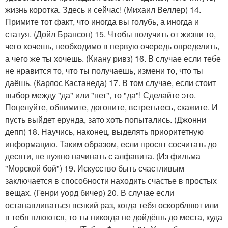
жизнь коротка. Здесь и сейчас! (Михаил Веллер) 14.
Примите тот факт, что иногда вы голубь, а иногда и
статуя. (Дойл Брансон) 15. Чтобы получить от жизни то,
чего хочешь, необходимо в первую очередь определить,
а чего же ты хочешь. (Киану ривз) 16. В случае если тебе
не нравится то, что ты получаешь, измени то, что ты
даёшь. (Карлос Кастанеда) 17. В том случае, если стоит
выбор между "да" или "нет", то "да"! Сделайте это.
Поцелуйте, обнимите, догоните, встретьтесь, скажите. И
пусть выйдет ерунда, зато хоть попытались. (Джонни
депп) 18. Научись, наконец, выделять приоритетную
информацию. Таким образом, если просят сосчитать до
десяти, не нужно начинать с алфавита. (Из фильма
"Морской бой") 19. Искусство быть счастливым
заключается в способности находить счастье в простых
вещах. (Генри уорд бичер) 20. В случае если
останавливаться всякий раз, когда тебя оскорбляют или
в тебя плюются, то ты никогда не дойдёшь до места, куда