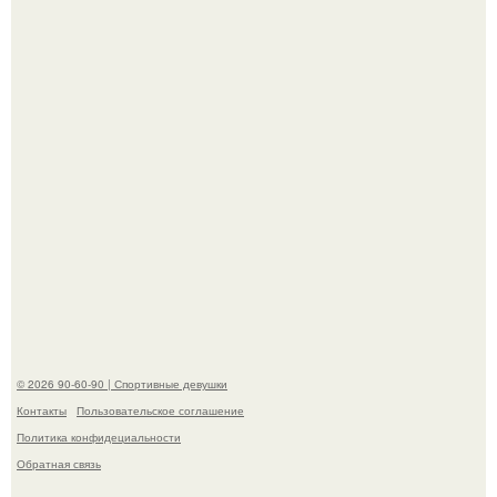
В сети вирусится ролик под трендом "Как мы
Изменились за 20 лет".
В этой истории не было подпольного кабинета и
"Мастера После Двухнедельных Курсов".
© 2026 90-60-90 | Спортивные девушки
Контакты
Пользовательское соглашение
Политика конфидециальности
Обратная связь