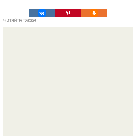
Читайте также
8 кг за две недели?
Пока актёр делится кулинарными экспериментами, его