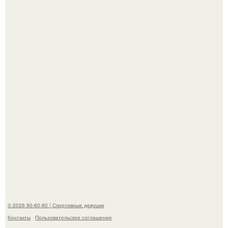
Анастасию Волочкову не раз упрекали в
приверженности устаревшим бьюти - процедурам.
Анна, давно известная своим увлечением
бодибилдингом, впервые попробовала себя в роли
модели.
© 2026 90-60-90 | Спортивные девушки
Контакты
Пользовательское соглашение