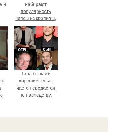
е и
набирают
популярность
чипсы из крапивы,
которые
пользователи в
комментариях
называют
неожиданно
вкусными.
Талант - как и
сь
хорошие гены -
а
часто передается
ню
по наследству.