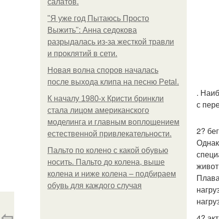
салатов.
"Я уже год Пытаюсь Просто
Выжить": Анна седокова
разрыдалась из-за жесткой травли
и проклятий в сети.
Новая волна споров началась
после выхода клипа на песню Petal.
. Наи
К началу 1980-х Кристи бринкли
с пер
стала лицом американского
моделинга и главным воплощением
2? бе
естественной привлекательности.
Однак
Пальто по колено с какой обувью
специ
носить. Пальто до колена, выше
живот
колена и ниже колена – подбираем
Плава
обувь для каждого случая
нагру
нагру
⇦
4? ак