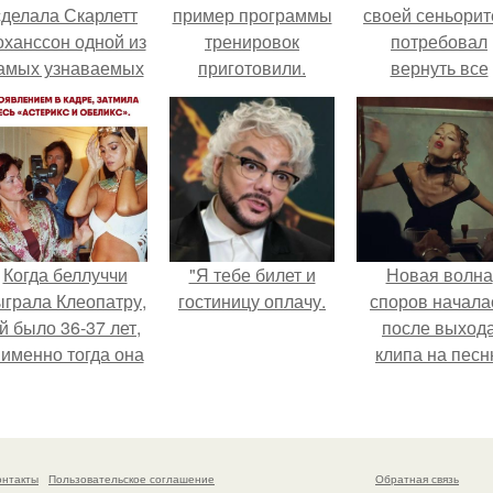
сделала Скарлетт
пример программы
своей сеньорит
оханссон одной из
тренировок
потребовал
амых узнаваемых
приготовили.
вернуть все
актрис голливуда,
подарки.
но за глянцевым
фасадом
скрывалась
огромная
неуверенность.
Когда беллуччи
"Я тебе билет и
Новая волна
ыграла Клеопатру,
гостиницу оплачу.
споров начала
й было 36-37 лет,
после выход
 именно тогда она
клипа на пес
находилась на
Petal.
ершине карьеры.
онтакты
Пользовательское соглашение
Обратная связь