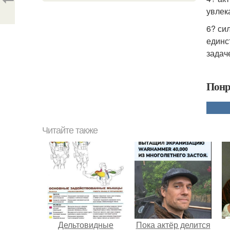
увлек
6? си
единс
задач
Понр
Читайте также
Дельтовидные
Пока актёр делится