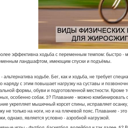
более эффективна ходьба с переменным темпом: быстро - ме
еменным ландшафтом, имеющим спуски и подъёмы.
г - альтернатива ходьбе. Бег, как и ходьба, не требует спе
о наряду с этим повышает нагрузку на суставы и позвоночни
альной формы, обуви и подготовленной местности. Кроме т
ных, особенно собак. 3? Плавание - можно комбинировать с 
ние укрепляет мышечный корсет спины, исправляет осанку,
зку не только на ноги, но и на плечевой пояс. Плавание - 
зки, однако, является условно - аэробной нагрузкой.
тивные игры - футбол, баскетбол, волейбол и так далее. 5? 