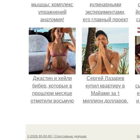
мышцы: комплекс
кулинарными
упражнений
экспериментами,
й
анатомия!
его главный проект
с
сделал серьёзный
шаг вперёд.
Джастин и хейли
Сергей Лазарев
бибер, которые в
купил квартиру в
с
прошлом месяце
Майами за 1
е
отметили восьмую
миллион долларов.
и
годовщину
помолвки, показали
в
новые фото с
совместного
© 2026 90-60-90 | Спортивные девушки
К
отдыха.