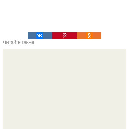
Читайте также
От растяжек на бёдрах!