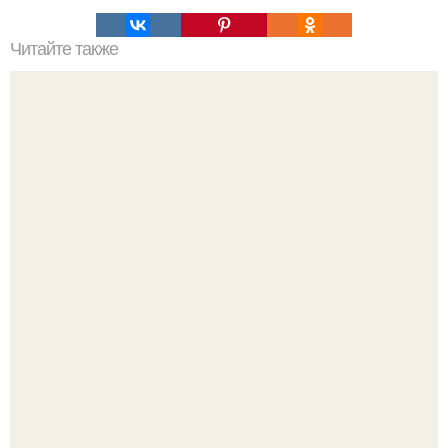
Читайте также
Основы ухода за кожей: все, что нужно знать для
здоровой и красивой кожи