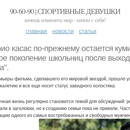
90-60-90 | СПОРТИВНЫЕ ДЕВУШКИ
хочешь изменить мир - начни с себя!
главная
новости
статьи
ио касас по-прежнему остается кум
ое поколение школьниц после выход
а".
мьеры фильма, сделавшего его мировой звездой, прошло уж
окалетию и все еще носит статус завидного холостяка.
ичная жизнь регулярно становится темой для обсуждений: 
али в заголовки, но к созданию семьи пока не привели. Час
ацию одного из самых востребованных и свободных мужчи