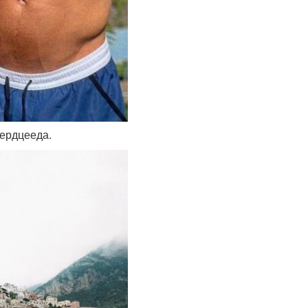
сердцееда.