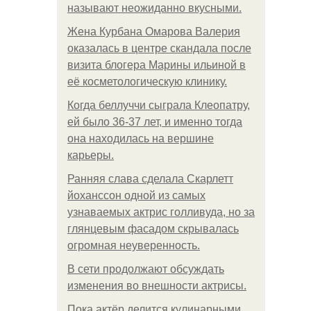
называют неожиданно вкусными.
Жена Курбана Омарова Валерия
оказалась в центре скандала после
визита блогера Марины ильиной в
её косметологическую клинику.
Когда беллуччи сыграла Клеопатру,
ей было 36-37 лет, и именно тогда
она находилась на вершине
карьеры.
Ранняя слава сделала Скарлетт
йоханссон одной из самых
узнаваемых актрис голливуда, но за
глянцевым фасадом скрывалась
огромная неуверенность.
В сети продолжают обсуждать
изменения во внешности актрисы.
Пока актёр делится кулинарными