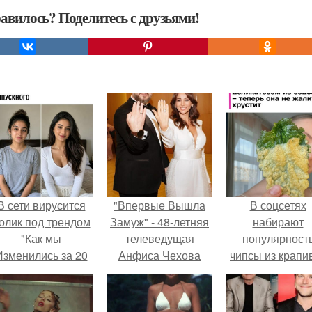
авилось? Поделитесь с друзьями!
В сети вирусится
"Впервые Вышла
В соцсетях
олик под трендом
Замуж" - 48-летняя
набирают
"Как мы
телеведущая
популярност
Изменились за 20
Анфиса Чехова
чипсы из крапи
лет".
официально стала
которые
женой 44-летнего
пользователи
продюсера и актёра
комментария