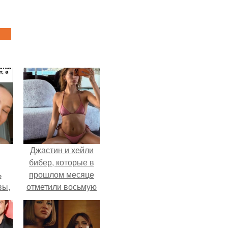
Джастин и хейли
бибер, которые в
ь
прошлом месяце
вы,
отметили восьмую
годовщину
 в
помолвки, показали
х
новые фото с