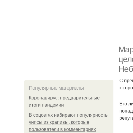
Мар
цел
Неб
С пре
к сор
Популярные материалы
Коронавирус: предварительные
Его л
итоги пандемии
попад
В соцсетях набирают популярность
репут
чипсы из крапивы, которые
пользователи в комментариях