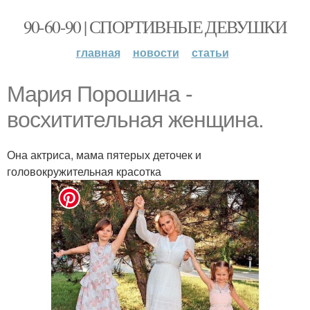
90-60-90 | СПОРТИВНЫЕ ДЕВУШКИ
главная
новости
статьи
Мария Порошина -
восхитительная женщина.
Она актриса, мама пятерых деточек и
головокружительная красотка