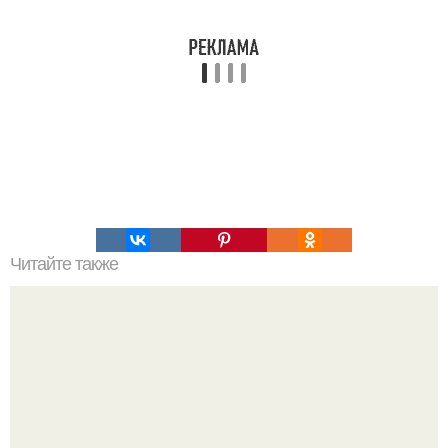
Читайте также
Как растянуть платье стрейч в ширину. Способы,