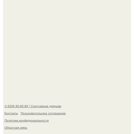
Сергей Лазарев купил квартиру в Майами за 1 миллион
долларов.
"Я уже год Пытаюсь Просто Выжить": Анна седокова
разрыдалась из-за жесткой травли и проклятий в сети.
© 2026 90-60-90 | Спортивные девушки
Контакты
Пользовательское соглашение
Политика конфидециальности
Обратная связь