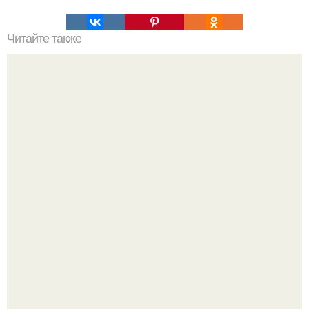
Читайте также
Топ - 5 беспроигрышных упражнений для красивых
ягодиц.