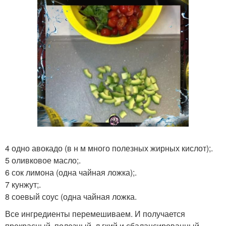
4 одно авокадо (в н м много полезных жирных кислот);.
5 оливковое масло;.
6 сок лимона (одна чайная ложка);.
7 кунжут;.
8 соевый соус (одна чайная ложка.
Все ингредиенты перемешиваем. И получается
прекрасный, полезный, л гкий и сбалансированный