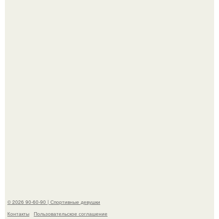
Новая съёмка для бренда KHY стала полной
противоположностью образу, с которым кайли
ассоциировалась последние годы.
Талант - как и хорошие гены - часто передается по
наследству.
© 2026 90-60-90 | Спортивные девушки
Контакты
Пользовательское соглашение