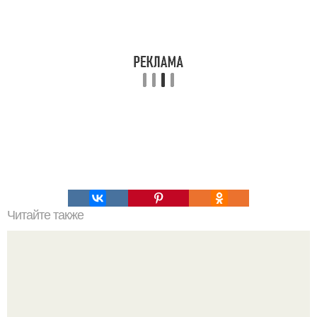
Читайте также