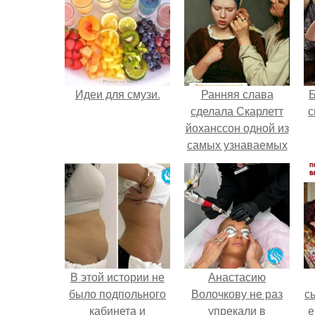
Идеи для смузи.
Ранняя слава
сделала Скарлетт
с
йоханссон одной из
самых узнаваемых
актрис голливуда,
но за глянцевым
фасадом
скрывалась
огромная
неуверенность.
В этой истории не
Анастасию
было подпольного
Волочкову не раз
с
кабинета и
упрекали в
е