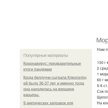
Мор
Нам п
Популярные материалы
130 г
Коронавирус: предварительные
2 сре
итоги пандемии
1 мор
Когда беллуччи сыграла Клеопатру,
60 г м
ей было 36-37 лет, и именно тогда
5-6 ст
она находилась на вершине
Сок п
карьеры.
Щепот
На ко
9 диетических заправок для