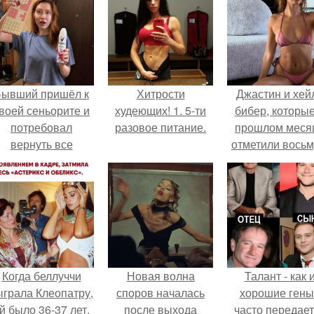
Бывший пришёл к
Хитрости
Джастин и хей
воей сеньорите и
худеющих! 1. 5-ти
бибер, которые
потребовал
разовое питание.
прошлом меся
вернуть все
отметили вось
подарки.
годовщину
помолвки, пока
новые фото 
совместного
отдыха.
Когда беллуччи
Новая волна
Талант - как 
ыграла Клеопатру,
споров началась
хорошие гены
й было 36-37 лет,
после выхода
часто передае