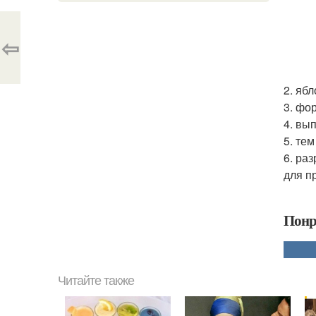
⇦
2. яб
3. фо
4. вы
5. те
6. ра
для п
Понр
Читайте также