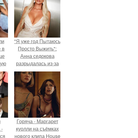
ли
"Я уже год Пытаюсь
 в
Просто Выжить":
це
Анна седокова
мую
разрыдалась из-за
жесткой травли и
зали
проклятий в сети.
с
и
Горяча - Маргарет
 -
куолли на съёмках
тся
нового клипа House