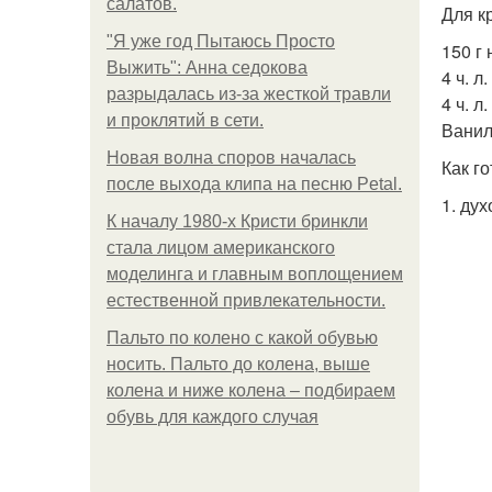
салатов.
Для к
"Я уже год Пытаюсь Просто
150 г
Выжить": Анна седокова
4 ч. л
разрыдалась из-за жесткой травли
4 ч. л
и проклятий в сети.
Ванил
Новая волна споров началась
Как го
после выхода клипа на песню Petal.
1. ду
К началу 1980-х Кристи бринкли
стала лицом американского
моделинга и главным воплощением
естественной привлекательности.
Пальто по колено с какой обувью
носить. Пальто до колена, выше
колена и ниже колена – подбираем
обувь для каждого случая