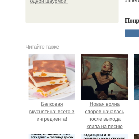
аппет
одной шаурмой.
Понр
Читайте также
Белковая
Новая волна
вкуснятина: всего 3
споров началась
ингредиента!
после выхода
клипа на песню
Petal.