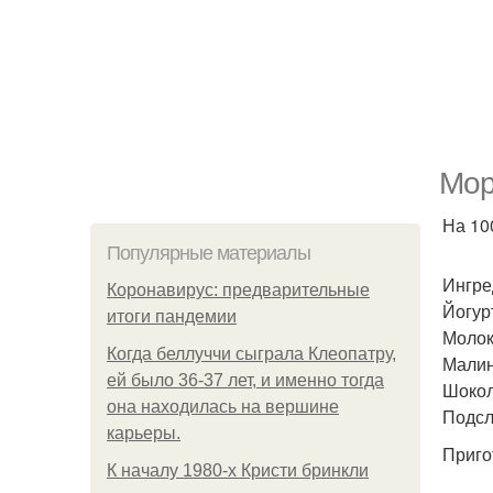
Мор
На 100
Популярные материалы
Ингре
Коронавирус: предварительные
Йогурт
итоги пандемии
Молок
Когда беллуччи сыграла Клеопатру,
Малина
ей было 36-37 лет, и именно тогда
Шокола
она находилась на вершине
Подсла
карьеры.
Приго
К началу 1980-х Кристи бринкли