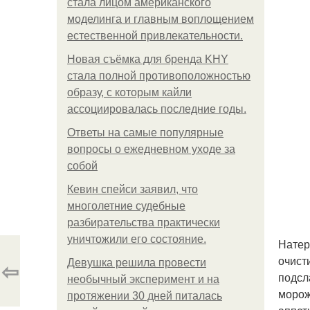
стала лицом американского
моделинга и главным воплощением
естественной привлекательности.
Новая съёмка для бренда KHY
стала полной противоположностью
образу, с которым кайли
ассоциировалась последние годы.
Ответы на самые популярные
вопросы о ежедневном уходе за
собой
Кевин спейси заявил, что
многолетние судебные
разбирательства практически
уничтожили его состояние.
Натер
очист
⇦
Девушка решила провести
подсл
необычный эксперимент и на
морож
протяжении 30 дней питалась