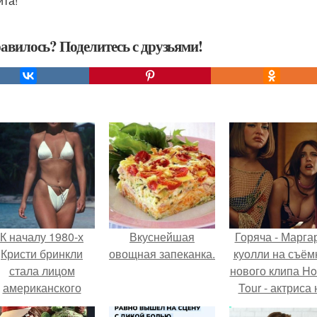
ита!
авилось? Поделитесь с друзьями!
К началу 1980-х
Вкуснейшая
Горяча - Марга
Кристи бринкли
овощная запеканка.
куолли на съём
стала лицом
нового клипа H
американского
Tour - актриса 
моделинга и
только появилас