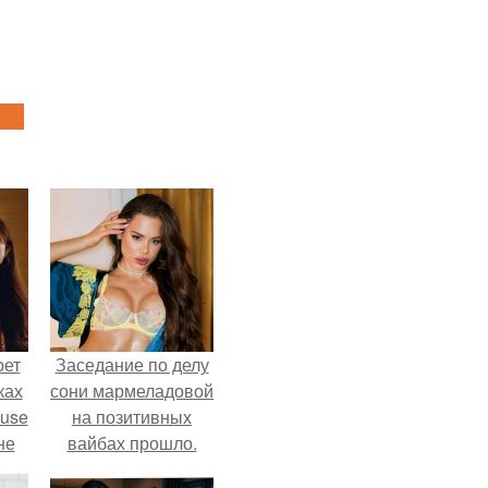
рет
Заседание по делу
ках
сони мармеладовой
ouse
на позитивных
не
вайбах прошло.
ь в