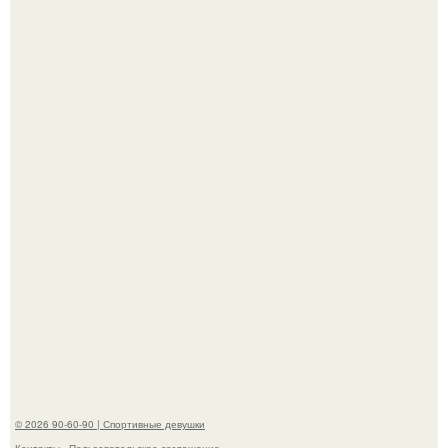
В этой истории не было подпольного кабинета и
"Мастера После Двухнедельных Курсов".
Анна, давно известная своим увлечением
бодибилдингом, впервые попробовала себя в роли
модели.
© 2026 90-60-90 | Спортивные девушки