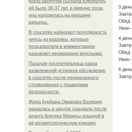
Когда беллуччи сыграла Клеопатру,
3 день
ей было 36-37 лет, и именно тогда
Завтр
она находилась на вершине
Обед -
карьеры.
Ужин -
В соцсетях набирают популярность
4 день
чипсы из крапивы, которые
Завтр
пользователи в комментариях
Обед 
называют неожиданно вкусными.
Ужин -
Пышная посетительница парка
5 день
развлечений устроила обсуждение
Завтр
в соцсетях после неожиданного
столкновения с правилами
безопасности.
Жена Курбана Омарова Валерия
оказалась в центре скандала после
визита блогера Марины ильиной в
её косметологическую клинику.