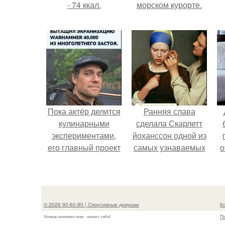
- 74 ккал.
морском курорте.
Пока актёр делится
Ранняя слава
кулинарными
сделала Скарлетт
экспериментами,
йоханссон одной из
его главный проект
самых узнаваемых
о
сделал серьёзный
актрис голливуда,
шаг вперёд.
но за глянцевым
п
фасадом
скрывалась
© 2026 90-60-90 | Спортивные девушки
К
огромная
П
Хочешь изменить мир - начни с себя!
неуверенность.