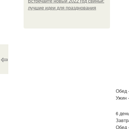
Встречайте новый 2022 год свиньи:
лучшие идеи для празднования
⇦
Обед 
Ужин -
6 день
Завтр
Обед 