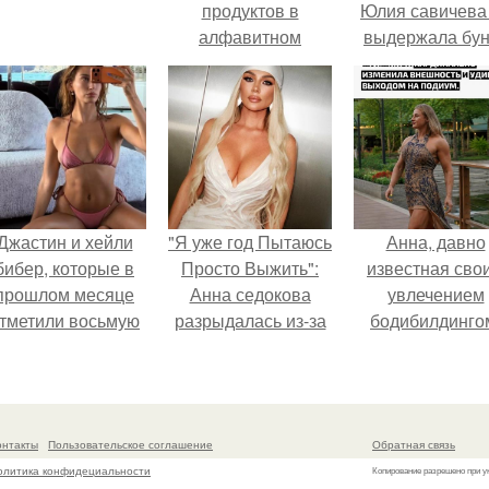
продуктов в
Юлия савичева
алфавитном
выдержала бун
порядке.
собственной
аудитории.
Джастин и хейли
"Я уже год Пытаюсь
Анна, давно
бибер, которые в
Просто Выжить":
известная сво
прошлом месяце
Анна седокова
увлечением
тметили восьмую
разрыдалась из-за
бодибилдинго
годовщину
жесткой травли и
впервые
омолвки, показали
проклятий в сети.
попробовала с
новые фото с
в роли модели
совместного
онтакты
Пользовательское соглашение
Обратная связь
отдыха.
олитика конфидециальности
Копирование разрешено при у