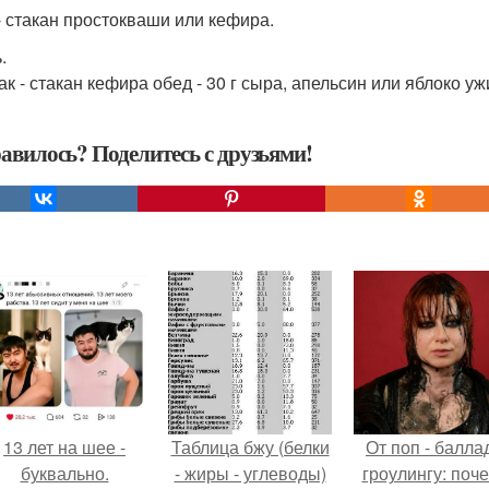
- стакан простокваши или кефира.
.
к - стакан кефира обед - 30 г сыра, апельсин или яблоко ужи
авилось? Поделитесь с друзьями!
13 лет на шее -
Таблица бжу (белки
От поп - баллад
буквально.
- жиры - углеводы)
гроулингу: поч