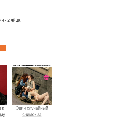
н - 2 яйца.
 к
Один случайный
ему
снимок за