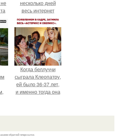
 не
несколько дней
та
весь интернет
облетел.
Когда беллуччи
им
сыграла Клеопатру,
ей было 36-37 лет,
м,
и именно тогда она
находилась на
ебя
вершине карьеры.
.
казании обратной гиперссылки.