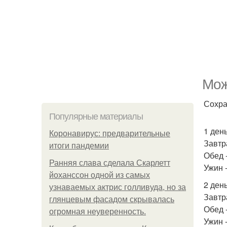
Мож
Сохра
Популярные материалы
1 день
Коронавирус: предварительные
Завтр
итоги пандемии
Обед -
Ранняя слава сделала Скарлетт
Ужин 
йоханссон одной из самых
2 день
узнаваемых актрис голливуда, но за
Завтр
глянцевым фасадом скрывалась
Обед -
огромная неуверенность.
Ужин 