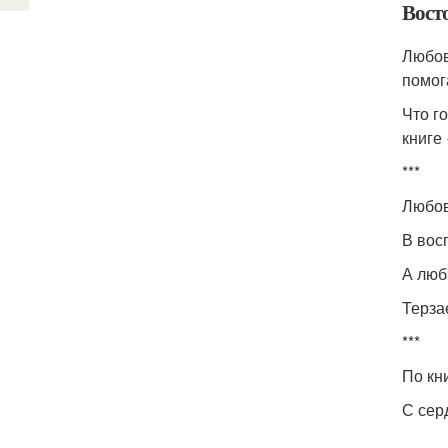
Вост
Любов
помог
Что г
книге
***
Любов
В вос
А люб
Терза
***
По кн
С сер