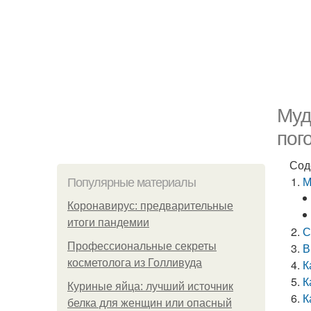
Муд
пог
Сод
М
Популярные материалы
Коронавирус: предварительные
итоги пандемии
С
Профессиональные секреты
В
косметолога из Голливуда
К
К
Куриные яйца: лучший источник
К
белка для женщин или опасный