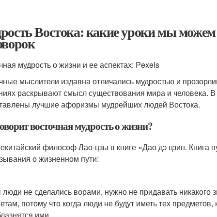
рость Востока: какие уроки мы можем 
оворок
чная мудрость о жизни и ее аспектах: Pexels
чные мыслители издавна отличались мудростью и прозорли
ниях раскрывают смысл существования мира и человека. В 
тавлены лучшие афоризмы мудрейших людей Востока.
говорит восточная мудрость о жизни?
екитайский философ Лао-цзы в книге «Дао дэ цзин. Книга п
зывания о жизненном пути:
 люди не сделались ворами, нужно не придавать никакого
етам, потому что когда люди не будут иметь тех предметов,
блазнятся ими .