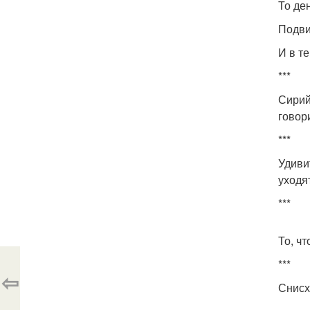
То де
Подви
И в т
***
Сирий
говор
***
Удиви
уходя
***
То, чт
***
⇦
Снисх