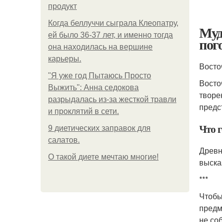
продукт
Когда беллуччи сыграла Клеопатру,
Муд
ей было 36-37 лет, и именно тогда
пог
она находилась на вершине
карьеры.
Восто
"Я уже год Пытаюсь Просто
Восто
Выжить": Анна седокова
творе
разрыдалась из-за жесткой травли
предс
и проклятий в сети.
Что 
9 диетических заправок для
салатов.
Древн
О такой диете мечтаю многие!
выска
***
Чтобы
предм
не со