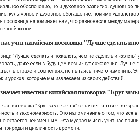
иальное обеспечение, но и духовное развитие, душевное п
ие, культурное и духовное обогащение, помимо удовлетвор
я пословица напоминает нам, что равновесие между матери
ценной жизни.
нас учит китайская пословица "Лучше сделать и по
вица "Лучше сделать и пожалеть, чем не сделать и жалеть"
вовать, даже если в будущем возникнут сожаления. Лучше сд
аться в страхе и сомнениях, не пытаясь ничего изменить. 
к и уроков, которые мы извлекаем из своих действий.
означает известная китайская поговорка "Круг зам
ская поговорка "Круг замыкается" означает, что все возвра
чность и закономерность. Это напоминание о том, что все в 
 не остается неизменным. Эта мудрая мысль учит нас прини
ы природы и цикличность времени.