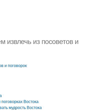
м извлечь из посоветов и
ов и поговорок
а
и поговорках Востока
вать мудрость Востока