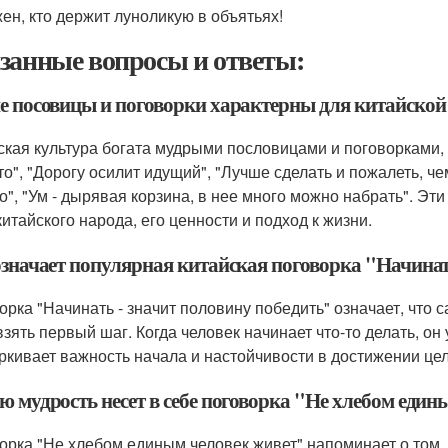
ен, кто держит луноликую в объятьях!
занные вопросы и ответы:
е посовицы и поговорки характерны для китайской
ская культура богата мудрыми пословицами и поговорками,
ото", "Дорогу осилит идущий", "Лучше сделать и пожалеть, ч
о", "Ум - дырявая корзина, в нее много можно набрать". Э
китайского народа, его ценности и подход к жизни.
означает популярная китайская поговорка "Начинат
орка "Начинать - значит половину победить" означает, что с
взять первый шаг. Когда человек начинает что-то делать, он
ркивает важность начала и настойчивости в достижении цел
ю мудрость несет в себе поговорка "Не хлебом един
орка "Не хлебом единым человек живет" напоминает о том, 