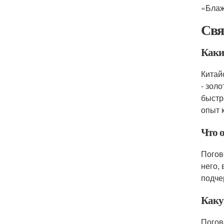
«Блаж
Свя
Каки
Китай
- зол
быстр
опыт 
Что 
Погов
него, 
подче
Каку
Погов