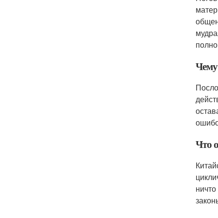
матер
общен
мудра
полно
Чему 
Посло
дейст
остав
ошибо
Что 
Китай
цикли
ничто
закон