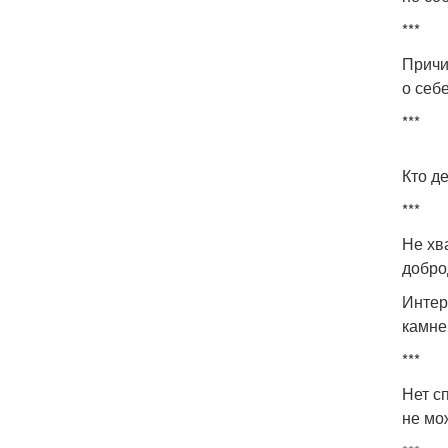
***
Причи
о себ
***
Кто де
***
Не хв
добро
Интер
камне
***
Нет с
не мо