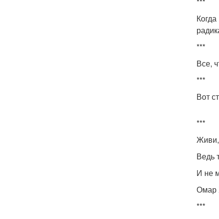
***
Когда
радик
***
Все, 
***
Вот с
***
Живи, 
Ведь 
И не 
Омар 
***