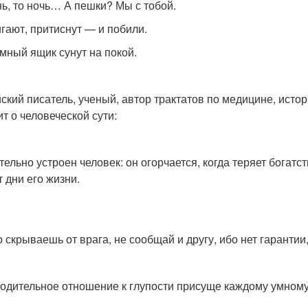
нь, то ночь… А пешки? Мы с тобой.
гают, притиснут — и побили.
емный ящик сунут на покой.
ский писатель, ученый, автор трактатов по медицине, исто
ит о человеческой сути:
тельно устроен человек: он огорчается, когда теряет богатс
т дни его жизни.
о скрываешь от врага, не сообщай и другу, ибо нет гарантии
одительное отношение к глупости присуще каждому умному