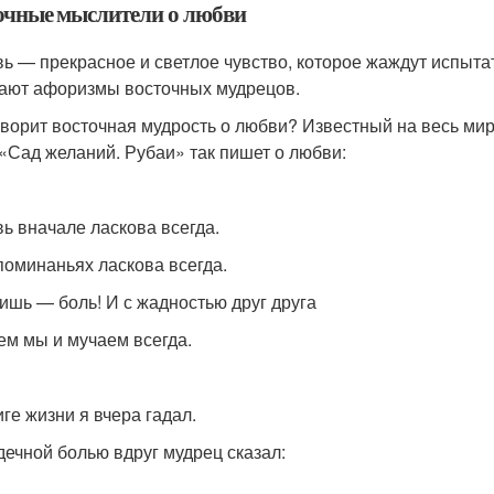
очные мыслители о любви
ь — прекрасное и светлое чувство, которое жаждут испытат
ают афоризмы восточных мудрецов.
оворит восточная мудрость о любви? Известный на весь ми
 «Сад желаний. Рубаи» так пишет о любви:
ь вначале ласкова всегда.
поминаньях ласкова всегда.
ишь — боль! И с жадностью друг друга
ем мы и мучаем всегда.
иге жизни я вчера гадал.
дечной болью вдруг мудрец сказал: