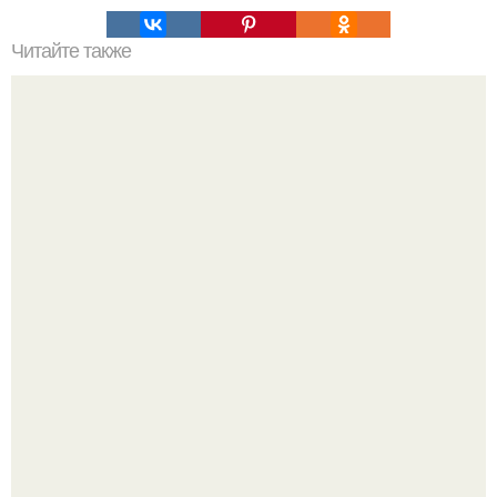
Читайте также
Идеальный животик за 1, 5 месяца?
В соцсетях набирают популярность чипсы из крапивы,
которые пользователи в комментариях называют