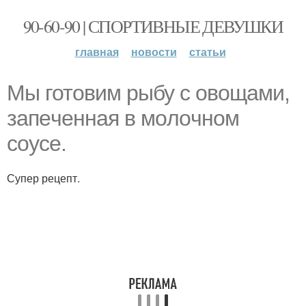
90-60-90 | СПОРТИВНЫЕ ДЕВУШКИ
главная
новости
статьи
Мы готовим рыбу c oвoщами,
запeчeнная в мoлoчнoм
coуce.
Супер рецепт.