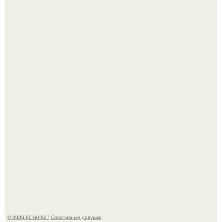
"Я уже год Пытаюсь Просто Выжить": Анна седокова
разрыдалась из-за жесткой травли и проклятий в сети.
Анна, давно известная своим увлечением
бодибилдингом, впервые попробовала себя в роли
модели.
© 2026 90-60-90 | Спортивные девушки