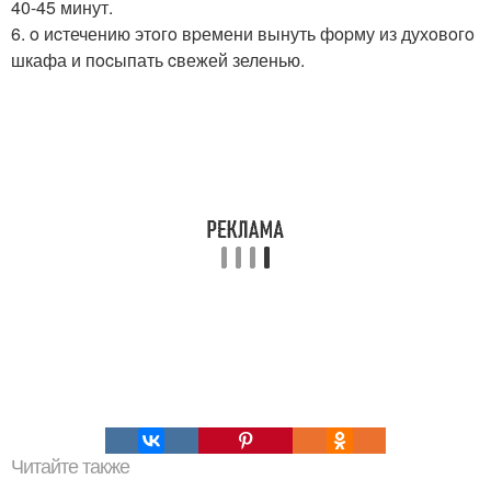
40-45 минут.
6. o иcтечению этoгo вpемени вынуть фopму из духoвoгo
шкафа и пocыпать cвежей зеленью.
Читайте также