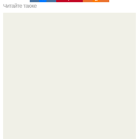
Читайте также
Вкуснейший морковный салат с яйцом.
Анна, давно известная своим увлечением
бодибилдингом, впервые попробовала себя в роли
модели.