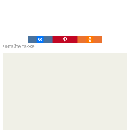
Читайте также
Как правильно ухаживать за волосами в домашних
условиях. Мытье