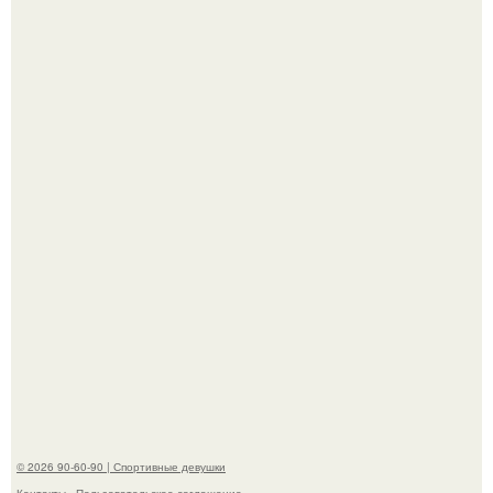
Талант - как и хорошие гены - часто передается по
наследству.
Горяча - Маргарет куолли на съёмках нового клипа
House Tour - актриса не только появилась в кадре, но и
выступила в роли сорежиссёра проекта.
© 2026 90-60-90 | Спортивные девушки