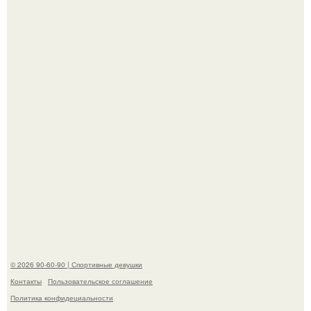
Талант - как и хорошие гены - часто передается по
наследству.
Горяча - Маргарет куолли на съёмках нового клипа
House Tour - актриса не только появилась в кадре, но и
выступила в роли сорежиссёра проекта.
© 2026 90-60-90 | Спортивные девушки
Контакты
Пользовательское соглашение
Политика конфидециальности