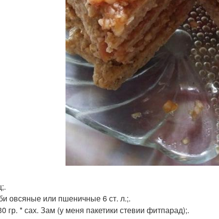
;.
би овсяные или пшеничные 6 ст. л.;.
30 гр. * сах. Зам (у меня пакетики стевии фитпарад);.