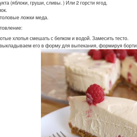
укта (яблоки, груши, сливы. ) Или 2 горсти ягод.
лок.
 столовые ложки меда.
товление:
лотые хлопья смешать с белком и водой. Замесить тесто.
 выкладываем его в форму для выпекания, формируя бортики