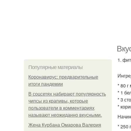
Вку
1. фит
Популярные материалы
Ингре
Коронавирус: предварительные
итоги пандемии
* 80 
* 1 бе
В соцсетях набирают популярность
* 3 ст
чипсы из крапивы, которые
* кори
пользователи в комментариях
называют неожиданно вкусными.
Начин
Жена Курбана Омарова Валерия
* 250