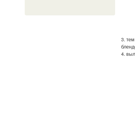
3. те
бленд
4. вы