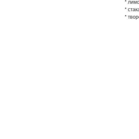
* лимо
* стак
* тво