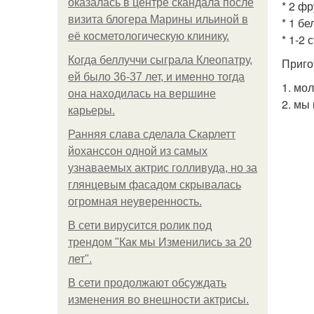
оказалась в центре скандала после
* 2 фр
визита блогера Марины ильиной в
* 1 бе
её косметологическую клинику.
* 1-2
Когда беллуччи сыграла Клеопатру,
Приго
ей было 36-37 лет, и именно тогда
1. мо
она находилась на вершине
2. мы
карьеры.
Ранняя слава сделала Скарлетт
йоханссон одной из самых
узнаваемых актрис голливуда, но за
глянцевым фасадом скрывалась
огромная неуверенность.
В сети вирусится ролик под
трендом "Как мы Изменились за 20
лет".
В сети продолжают обсуждать
изменения во внешности актрисы.