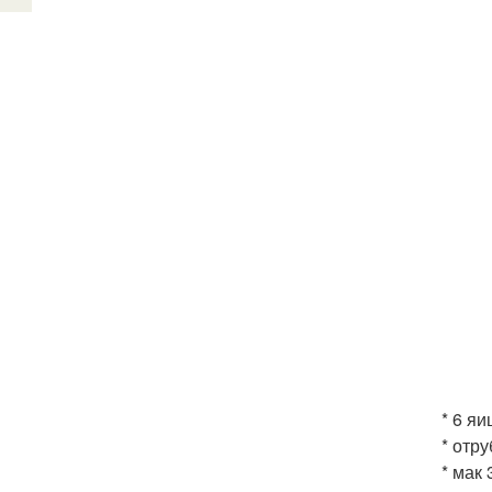
* 6 яиц
* отру
* мак 