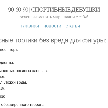
90-60-90 | СПОРТИВНЫЕ ДЕВУШКИ
хочешь изменить мир - начни с себя!
главная
новости
статьи
сные тортики без вреда для фигуры:
нес - торт.
диенты:
г молотых овсяных хлопьев.
лок.
ол. Ложки воды.
ца.
ка:
 г обезжиренного творога.