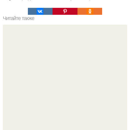
Читайте также
Семена льна для похудения!
Мне 33. Работаю, люблю активные выходные,