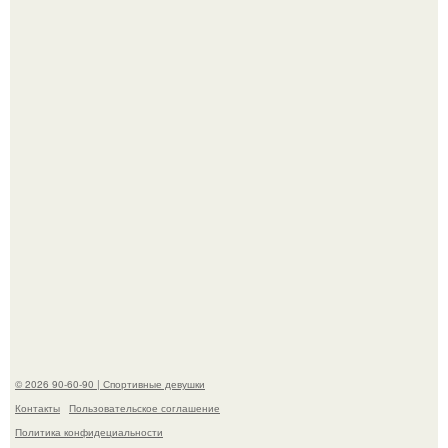
К началу 1980-х Кристи бринкли стала лицом
американского моделинга и главным воплощением
естественной привлекательности.
Талант - как и хорошие гены - часто передается по
наследству.
© 2026 90-60-90 | Спортивные девушки
Контакты
Пользовательское соглашение
Политика конфидециальности