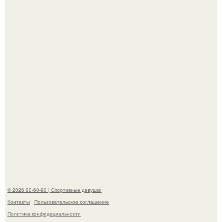
Анастасию Волочкову не раз упрекали в
приверженности устаревшим бьюти - процедурам.
Анна, давно известная своим увлечением
бодибилдингом, впервые попробовала себя в роли
модели.
© 2026 90-60-90 | Спортивные девушки
Контакты
Пользовательское соглашение
Политика конфидециальности