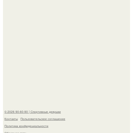
К началу 1980-х Кристи бринкли стала лицом
американского моделинга и главным воплощением
естественной привлекательности.
Талант - как и хорошие гены - часто передается по
наследству.
© 2026 90-60-90 | Спортивные девушки
Контакты
Пользовательское соглашение
Политика конфидециальности