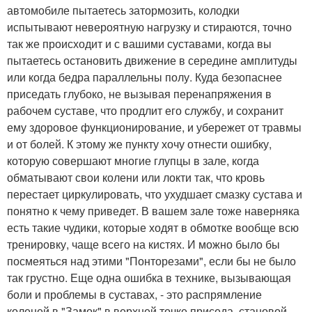
автомобиле пытаетесь затормозить, колодки
испытывают невероятную нагрузку и стираются, точно
так же происходит и с вашими суставами, когда вы
пытаетесь остановить движение в середине амплитуды
или когда бедра параллельны полу. Куда безопаснее
приседать глубоко, не вызывая перенапряжения в
рабочем суставе, что продлит его службу, и сохранит
ему здоровое функционирование, и убережет от травмы
и от болей. К этому же пункту хочу отнести ошибку,
которую совершают многие глупцы в зале, когда
обматывают свои колени или локти так, что кровь
перестает циркулировать, что ухудшает смазку сустава и
понятно к чему приведет. В вашем зале тоже наверняка
есть такие чудики, которые ходят в обмотке вообще всю
тренировку, чаще всего на кистях. И можно было бы
посмеяться над этими "Понторезами", если бы не было
так грустно. Еще одна ошибка в технике, вызывающая
боли и проблемы в суставах, - это распрямление
коленей в "Замок" в верхней точке приседа, становой