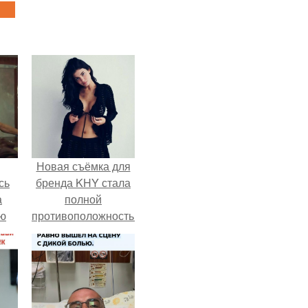
Новая съёмка для
сь
бренда KHY стала
а
полной
ню
противоположностью
образу, с которым
кайли
ассоциировалась
последние годы.