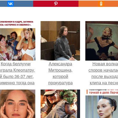
Когда беллуччи
Александра
Новая волна
ыграла Клеопатру,
Митрошина,
споров начала
й было 36-37 лет,
которой
после выход
 именно тогда она
прокуратура
клипа на пес
находилась на
требует назначить
Petal.
ершине карьеры.
три года колонии,
выступила с речью
в зале суда.