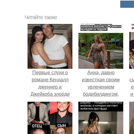
Читайте также
Первые слухи о
Анна, давно
романе Кендалл
известная своим
с
дженнер и
увлечением
е
Джейкоба элорди
бодибилдингом,
и
появились в
впервые
апреле, после
попробовала себя
в
фестиваля
в роли модели.
Coachella.