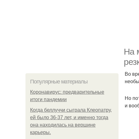
На 
рез
Во вр
необы
Популярные материалы
Коронавирус: предварительные
Но по
итоги пандемии
и воо
Когда беллуччи сыграла Клеопатру,
ей было 36-37 лет, и именно тогда
она находилась на вершине
карьеры.