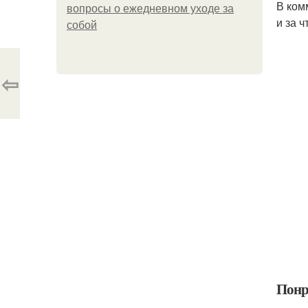
В ком
вопросы о ежедневном уходе за
и за 
собой
⇦
Понр