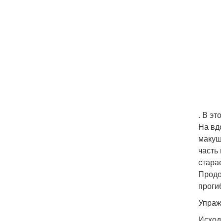
. В э
На вд
макуш
часть
стара
Продо
проги
Упраж
Исход