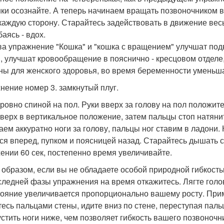
ки осознайте. А теперь начинаем вращать позвоночником в
 каждую сторону. Старайтесь задействовать в движение весь
аясь - вдох.
ва упражнение "Кошка" и "кошка с вращением" улучшат по
, улучшат кровообращение в пояснично - кресцовом отделе
ны для женского здоровья, во время беременности уменьша
нение номер 3. замкнутый плуг.
 ровно спиной на пол. Руки вверх за голову на пол положи
вверх в вертикальное положение, затем пальцы стоп натянит
аем аккуратно ноги за голову, пальцы ног ставим в ладони.
ся вперед, пупком и поясницей назад. Старайтесь дышать с
ении 60 сек, постепенно время увеличивайте.
 образом, если вы не обладаете особой природной гибкостью
следней фазы упражнения на время откажитесь. Лягте голов
тояние увеличивается пропорционально вашему росту. Прим
тесь пальцами стены, идите вниз по стене, переступая пал
устить ноги ниже, чем позволяет гибкость вашего позвоночн