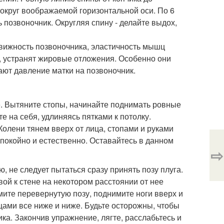
округ воображаемой горизонтальной оси. По 6
 позвоночник. Округляя спину - делайте выдох,
движность позвоночника, эластичность мышц
, устранят жировые отложения. Особенно они
ют давление матки на позвоночник.
те. Вытяните стопы, начинайте поднимать ровные
е на себя, удлиняясь пятками к потолку.
 Колени тянем вверх от лица, стопами и руками
покойно и естественно. Оставайтесь в данном
⇨
, не следует пытаться сразу принять позу плуга.
ой к стене на некотором расстоянии от нее
ите перевернутую позу, поднимите ноги вверх и
ьцами все ниже и ниже. Будьте осторожны, чтобы
ика. Закончив упражнение, лягте, расслабьтесь и