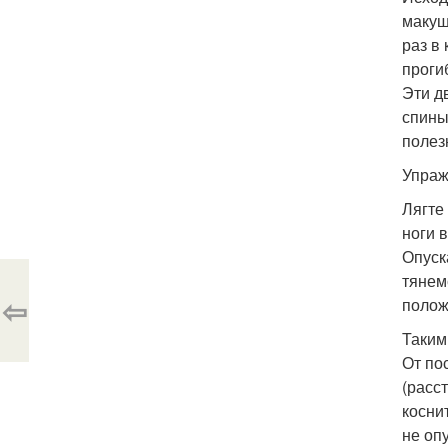
макуш
раз в
прогиб
Эти д
спины
полез
Упраж
Лягте
ноги 
Опуск
тянем
⇦
полож
Таким
От по
(расс
косни
не оп