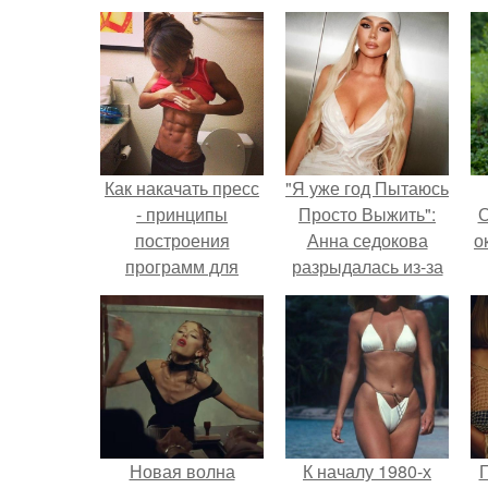
Как накачать пресс
"Я уже год Пытаюсь
- принципы
Просто Выжить":
О
построения
Анна седокова
о
программ для
разрыдалась из-за
тренировки пресса.
жесткой травли и
проклятий в сети.
М
к
Новая волна
К началу 1980-х
Г