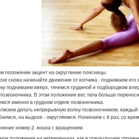
том положении акцент на округление поясницы.
охе снова начинайте движение от копчика - поднимаем его 
ку поднимаем вверх, тянемся грудиной и подбородком впе
 позвоночника. В этом положении вес тела больше переноси
емся именно в грудном отделе позвоночника.
лжаем делать непрерывную волну позвоночником, каждый ра
баемся, на выдохе - округляемся. Начинаем с 6 раз, со вр
нение номер 2. кошка с вращением.
ное положение на четвереньках, как в предыдущем упражн