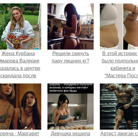
Жена Курбана
Решили скинуть
В этой истории
марова Валерия
пару лишних кг?
было подпольн
казалась в центре
кабинета и
скандала после
"Мастера Пос
визита блогера
Двухнедельн
арины ильиной в
Курсов".
её
осметологическую
клинику.
оряча - Маргарет
Девушка решила
Артист джиган с