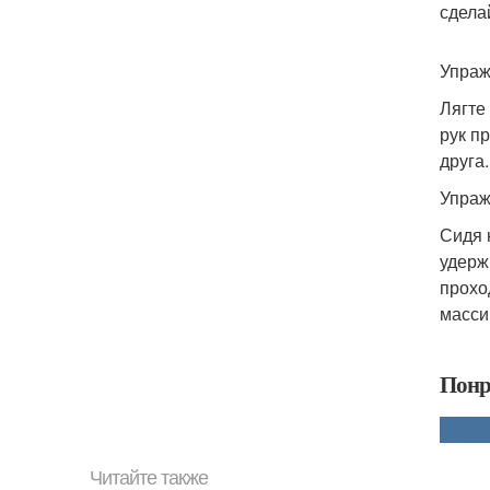
сдела
Упраж
Лягте
рук п
друга
Упраж
Сидя 
удерж
прохо
масси
Понр
Читайте также