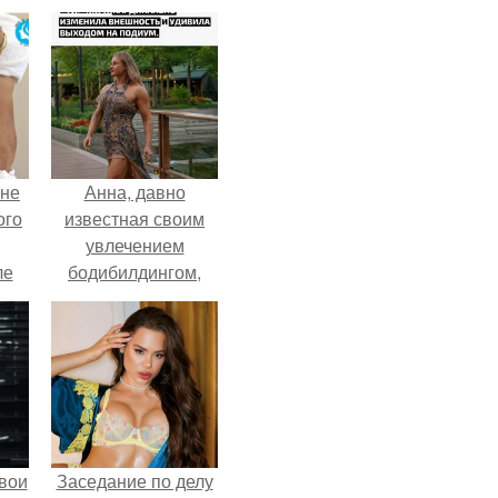
 не
Анна, давно
ого
известная своим
увлечением
ле
бодибилдингом,
ых
впервые
попробовала себя
в роли модели.
вои
Заседание по делу