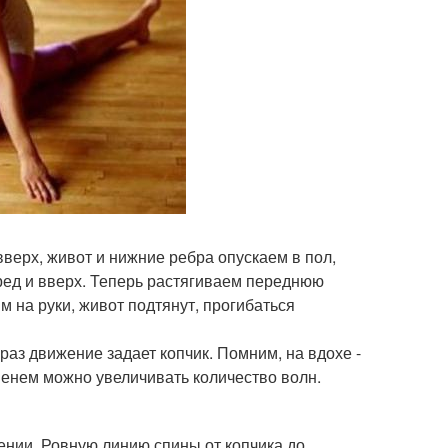
вверх, живот и нижние ребра опускаем в пол,
ред и вверх. Теперь растягиваем переднюю
м на руки, живот подтянут, прогибаться
з движение задает копчик. Помним, на вдохе -
еменем можно увеличивать количество волн.
ении. Ровную линию спины от копчика до