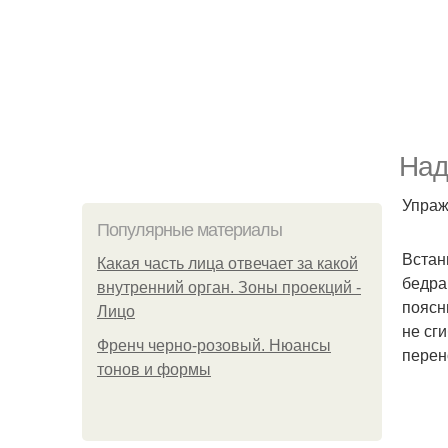
Над
Упраж
Популярные материалы
Встан
Какая часть лица отвечает за какой
бедра
внутренний орган. Зоны проекций -
поясн
Лицо
не сг
Френч черно-розовый. Нюансы
перен
тонов и формы