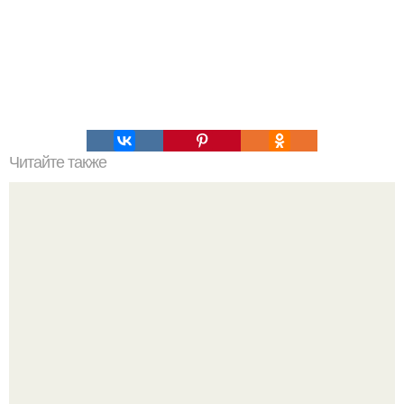
Читайте также
Йога для женщин: особенности практики и выполнения
упражнений.