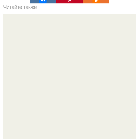
Читайте также
15 самых полезных продуктов на планете.
13 лет на шее - буквально.